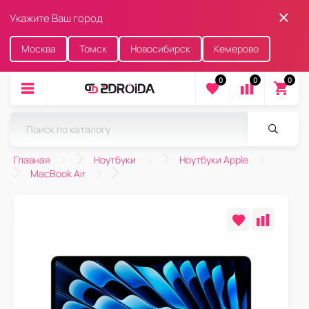
Укажите Ваш город
Москва
Томск
Новосибирск
Кемерово
0
0
0
Главная
Ноутбуки
Ноутбуки Apple
MacBook Air