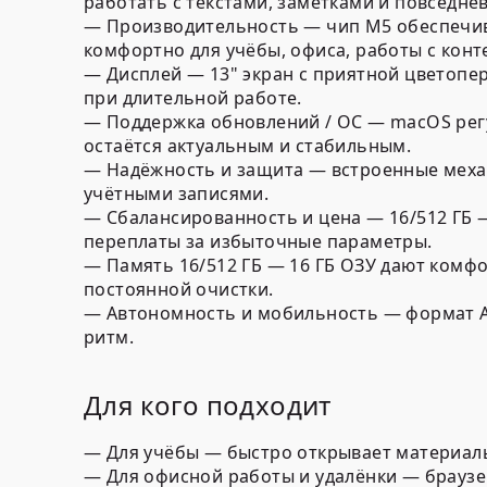
работать с текстами, заметками и повседн
—
Производительность
— чип M5 обеспечив
комфортно для учёбы, офиса, работы с конт
—
Дисплей
— 13" экран с приятной цветопер
при длительной работе.
—
Поддержка обновлений / ОС
— macOS регу
остаётся актуальным и стабильным.
—
Надёжность и защита
— встроенные механ
учётными записями.
—
Сбалансированность и цена
— 16/512 ГБ 
переплаты за избыточные параметры.
—
Память 16/512 ГБ
— 16 ГБ ОЗУ дают комфо
постоянной очистки.
—
Автономность и мобильность
— формат Ai
ритм.
Для кого подходит
—
Для учёбы
— быстро открывает материалы,
—
Для офисной работы и удалёнки
— браузер