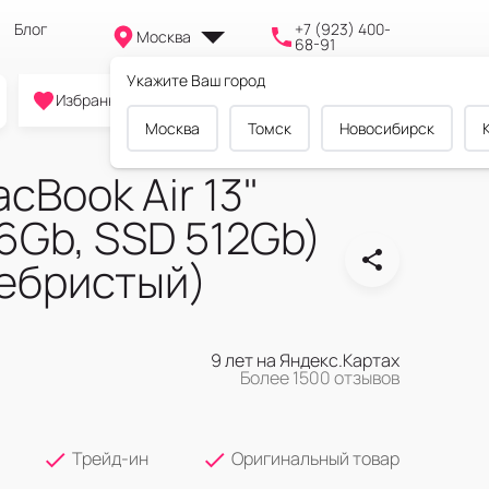
Блог
+7 (923) 400-
Москва
68-91
Укажите Ваш город
0
0
0
Избранное
Cравнение
Корзина
Москва
Томск
Новосибирск
cBook Air 13"
6Gb, SSD 512Gb)
ребристый)
9 лет на Яндекс.Картах
Более 1500 отзывов
Трейд-ин
Оригинальный товар