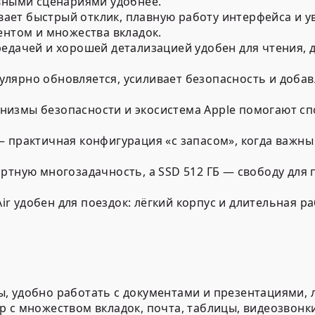
евными сценариями удобнее.
ает быстрый отклик, плавную работу интерфейса и у
ентом и множества вкладок.
едачей и хорошей детализацией удобен для чтения, д
лярно обновляется, усиливает безопасность и добав
измы безопасности и экосистема Apple помогают сп
— практичная конфигурация «с запасом», когда важны 
ртную многозадачность, а SSD 512 ГБ — свободу для 
r удобен для поездок: лёгкий корпус и длительная 
 удобно работать с документами и презентациями, л
 с множеством вкладок, почта, таблицы, видеозвонк