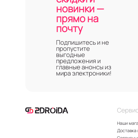
новинки —
прямо на
почту
Подпишитесь и не
пропустите
выгодные
предложения и
главные анонсы из
мира электроники!
Серви
Наши маг
Доставка 
Сервисны