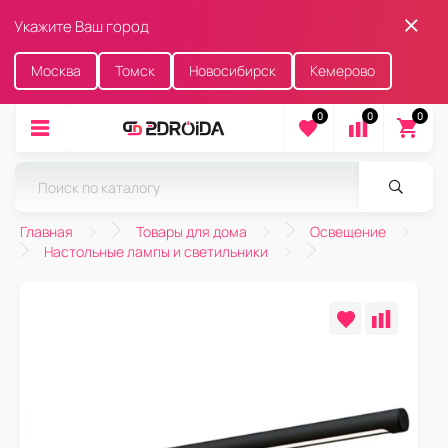
Укажите Ваш город
Москва
Томск
Новосибирск
Кемерово
0
0
0
Главная
Товары для дома
Освещение
Настольные лампы и светильники