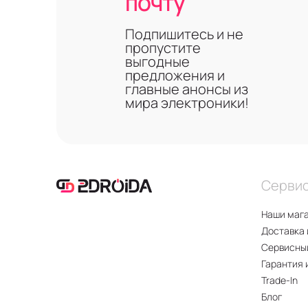
почту
Подпишитесь и не
пропустите
выгодные
предложения и
главные анонсы из
мира электроники!
Серви
Наши маг
Доставка 
Сервисны
Гарантия 
Trade-In
Блог