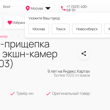
Блог
+7 (923) 400-
Москва
68-91
Укажите Ваш город
0
0
0
Избранное
Cравнение
Корзина
Москва
Томск
Новосибирск
камер
-прищепка
я экшн-камер
03)
9 лет на Яндекс.Картах
Более 1500 отзывов
Трейд-ин
Оригинальный товар