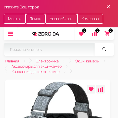
Укажите Ваш город
Москва
Томск
Новосибирск
Кемерово
0
0
0
Главная
Электроника
Экшн-камеры
Аксессуары для экшн-камер
Крепления для экшн-камер