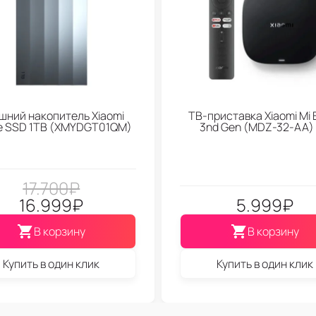
шний накопитель Xiaomi
ТВ-приставка Xiaomi Mi 
le SSD 1TB (XMYDGT01QM)
3nd Gen (МDZ-32-АА)
17.700
₽
16.999
₽
5.999
₽
В корзину
В корзину
Купить в один клик
Купить в один клик