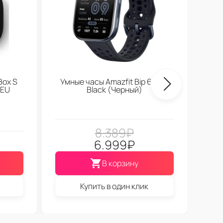
Box S
Умные часы Amazfit Bip 6 Soft
 EU
Black (Черный)
8.389
₽
6.999
₽
В корзину
Купить в один клик