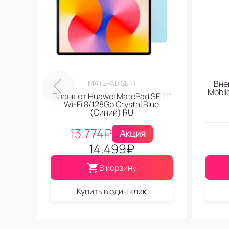
MATEPAD SE 11
Вне
Mobi
Планшет Huawei MatePad SE 11"
Wi-Fi 8/128Gb Crystal Blue
(Синий) RU
13.774
₽
Акция
14.499
₽
В корзину
Купить в один клик