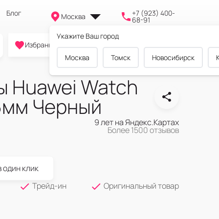
Блог
+7 (923) 400-
Москва
68-91
Укажите Ваш город
0
0
0
Избранное
Cравнение
Корзина
Москва
Томск
Новосибирск
ы Huawei Watch
46мм Черный
9 лет на Яндекс.Картах
Более 1500 отзывов
в один клик
Трейд-ин
Оригинальный товар