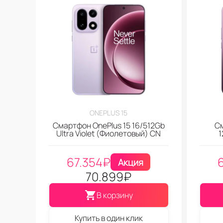
ONEPLUS 15
Смартфон OnePlus 15 16/512Gb
См
Ultra Violet (Фиолетовый) CN
1
67.354
₽
Акция
70.899
₽
В корзину
Купить в один клик