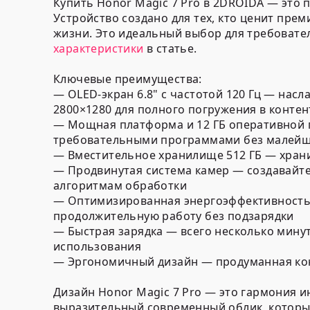
Купить Honor Magic 7 Pro в 2DROIDA — это
Устройство создано для тех, кто ценит пр
жизни. Это идеальный выбор для требовате
характеристики
в статье.
Ключевые преимущества:
— OLED-экран 6.8" с частотой 120 Гц — на
2800×1280 для полного погружения в контен
— Мощная платформа и 12 ГБ оперативной 
требовательными программами без малей
— Вместительное хранилище 512 ГБ — хранит
— Продвинутая система камер — создавайт
алгоритмам обработки
— Оптимизированная энергоэффективность 
продолжительную работу без подзарядки
— Быстрая зарядка — всего несколько мину
использования
— Эргономичный дизайн — продуманная кон
Дизайн Honor Magic 7 Pro — это гармония 
выразительный современный облик, которы