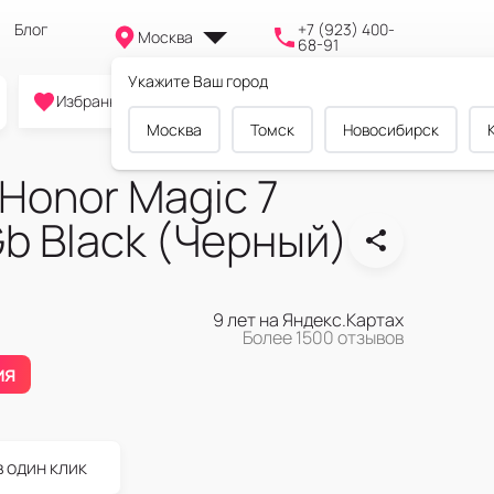
Блог
+7 (923) 400-
Москва
68-91
Укажите Ваш город
0
0
0
Избранное
Cравнение
Корзина
Москва
Томск
Новосибирск
Honor Magic 7
Gb Black (Черный)
9 лет на Яндекс.Картах
Более 1500 отзывов
ия
в один клик