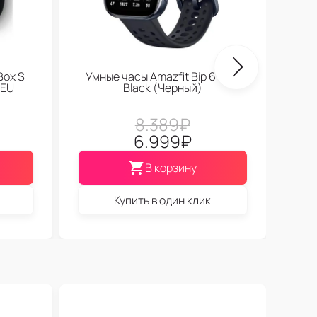
Box S
Умные часы Amazfit Bip 6 Soft
 EU
Black (Черный)
8.389
₽
6.999
₽
В корзину
Купить в один клик