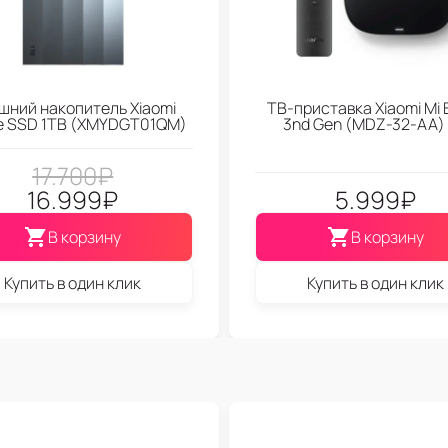
шний накопитель Xiaomi
ТВ-приставка Xiaomi Mi 
le SSD 1TB (XMYDGT01QM)
3nd Gen (МDZ-32-АА)
17.700
₽
16.999
₽
5.999
₽
В корзину
В корзину
Купить в один клик
Купить в один клик