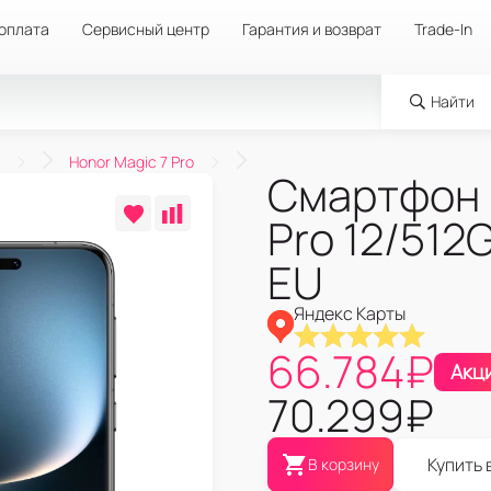
 оплата
Сервисный центр
Гарантия и возврат
Trade-In
Найти
Honor Magic 7 Pro
Смартфон 
Pro 12/512
EU
Яндекс Карты
66.784
₽
Акц
70.299
₽
Купить 
В корзину