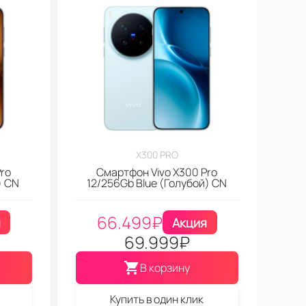
X300 PRO
ro
Смартфон Vivo X300 Pro
) CN
12/256Gb Blue (Голубой) CN
66.499
₽
я
Акция
69.999
₽
В корзину
Купить в один клик