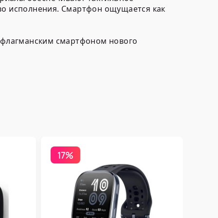
тво исполнения. Смартфон ощущается как
 с флагманским смартфоном нового
17%
Бесп