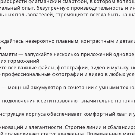
 приобрести флагманский смартфон, в котором вопло
емиальный опыт, безупречную производительность и 
льных пользователей, стремящихся всегда быть на ша
слаждайтесь невероятно плавным, контрастным и де
т
памяти — запускайте несколько приложений одновре
ших торможений
е все важные файлы, фотографии, видео и музыку, не
е профессиональные фотографии и видео в любых усл
— мощный аккумулятор в сочетании с умными техно
т подключения к сети позволяют значительно пополн
струкция корпуса обеспечивает комфортный хват и 
инноваций и элегантности. Строгие линии и сбаланс
й подчеркивает статус владельца. Премиальные мат