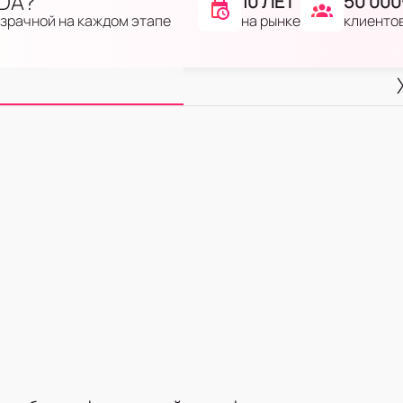
IDA?
10 ЛЕТ
50 000
на рынке
клиенто
озрачной на каждом этапе