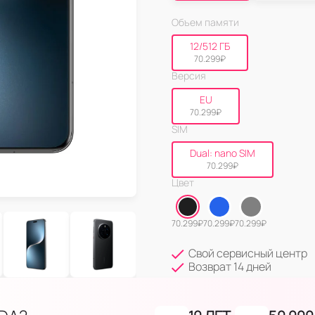
Объем памяти
12/512 ГБ
70.299
₽
Версия
EU
70.299
₽
SIM
Dual: nano SIM
70.299
₽
Цвет
70.299
₽
70.299
₽
70.299
₽
Свой сервисный центр
Возврат 14 дней