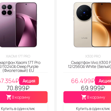
XIAOMI 17T PRO
X300 PRO
артфон Xiaomi 17T Pro
Смартфон Vivo X300 P
2/1024Gb Deep Purple
12/256Gb White (Белый
(Фиолетовый) EU
67.354
₽
66.499
₽
Акция
Акци
70.899
₽
69.999
₽
В корзину
В корзину
Купить в один клик
Купить в один клик