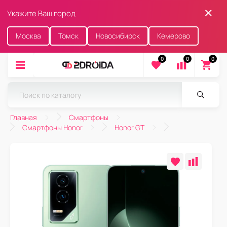
Укажите Ваш город
Москва
Томск
Новосибирск
Кемерово
0
0
0
Главная
Смартфоны
Смартфоны Honor
Honor GT