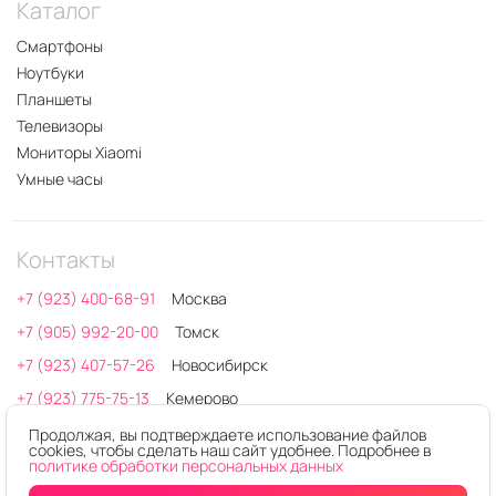
Каталог
Смартфоны
Ноутбуки
Планшеты
Телевизоры
Мониторы Xiaomi
Умные часы
Контакты
+7 (923) 400-68-91
Москва
+7 (905) 992-20-00
Томск
+7 (923) 407-57-26
Новосибирск
+7 (923) 775-75-13
Кемерово
+7 (923) 405-41-11
Сервисный центр
Продолжая, вы подтверждаете использование файлов
cookies, чтобы сделать наш сайт удобнее. Подробнее в
Время работы: 10:00 - 20:00
политике обработки персональных данных