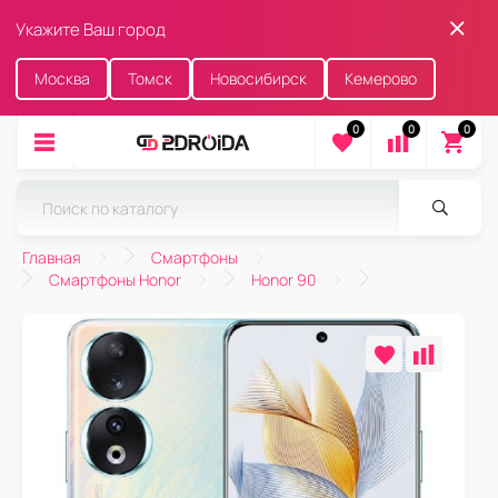
Укажите Ваш город
Москва
Томск
Новосибирск
Кемерово
0
0
0
Главная
Смартфоны
Смартфоны Honor
Honor 90