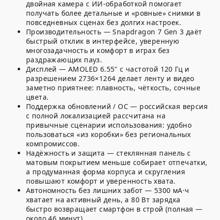
двойная камера с ИИ-обработкой помогает
получать более детальные и «ровные» снимки в
повседневных сценах без долгих настроек.
Производительность
— Snapdragon 7 Gen 3 даёт
быстрый отклик в интерфейсе, уверенную
многозадачность и комфорт в играх без
раздражающих пауз.
Дисплей
— AMOLED 6.55" с частотой 120 Гц и
разрешением 2736×1264 делает ленту и видео
заметно приятнее: плавность, чёткость, сочные
цвета.
Поддержка обновлений / ОС
— российская версия
с полной локализацией рассчитана на
привычные сценарии использования: удобно
пользоваться «из коробки» без региональных
компромиссов.
Надёжность и защита
— стеклянная панель с
матовым покрытием меньше собирает отпечатки,
а продуманная форма корпуса и скругления
повышают комфорт и уверенность хвата.
Автономность без лишних забот
— 5300 мА·ч
хватает на активный день, а 80 Вт зарядка
быстро возвращает смартфон в строй (полная —
около 46 минут).