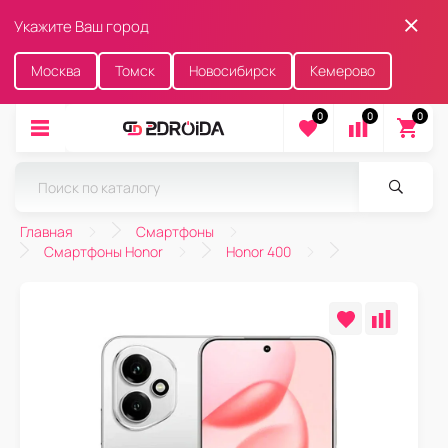
Укажите Ваш город
Москва
Томск
Новосибирск
Кемерово
0
0
0
Главная
Смартфоны
Смартфоны Honor
Honor 400