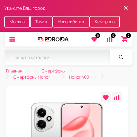
Укажите Ваш город
Москва
Томск
Новосибирск
Кемерово
0
0
0
Главная
Смартфоны
Смартфоны Honor
Honor 400