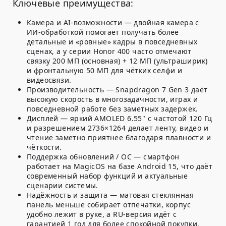
Ключевые преимущества:
Камера и AI-возможности
— двойная камера с
ИИ-обработкой помогает получать более
детальные и «ровные» кадры в повседневных
сценах, а у серии Honor 400 часто отмечают
связку 200 МП (основная) + 12 МП (ультраширик)
и фронтальную 50 МП для чётких селфи и
видеосвязи.
Производительность
— Snapdragon 7 Gen 3 даёт
высокую скорость в многозадачности, играх и
повседневной работе без заметных задержек.
Дисплей
— яркий AMOLED 6.55" с частотой 120 Гц
и разрешением 2736×1264 делает ленту, видео и
чтение заметно приятнее благодаря плавности и
чёткости.
Поддержка обновлений / ОС
— смартфон
работает на MagicOS на базе Android 15, что даёт
современный набор функций и актуальные
сценарии системы.
Надёжность и защита
— матовая стеклянная
панель меньше собирает отпечатки, корпус
удобно лежит в руке, а RU-версия идёт с
гарантией 1 год для более спокойной покупки.