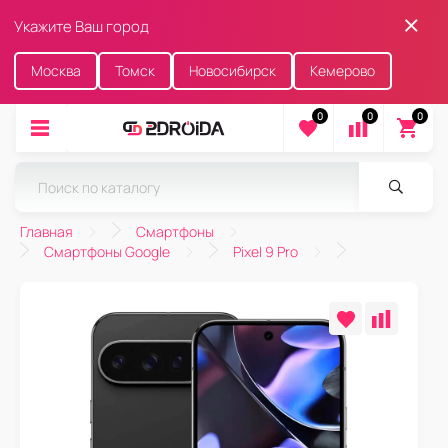
Укажите Ваш город
Москва
Томск
Новосибирск
Кемерово
0
0
0
Главная
Смартфоны
Смартфоны Google
Pixel 9 Pro