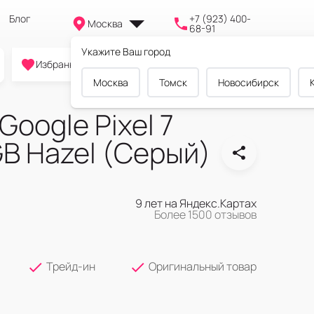
Блог
+7 (923) 400-
Москва
68-91
Укажите Ваш город
0
0
0
Избранное
Cравнение
Корзина
Москва
Томск
Новосибирск
oogle Pixel 7
GB Hazel (Серый)
9 лет на Яндекс.Картах
Более 1500 отзывов
Трейд-ин
Оригинальный товар