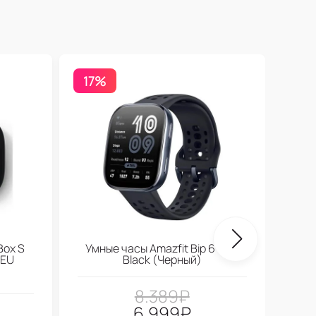
17%
Бесп
Box S
Умные часы Amazfit Bip 6 Soft
 EU
Black (Черный)
8.389
₽
6.999
₽