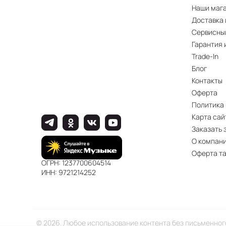
Наши маг
Доставка 
Сервисны
Гарантия 
Trade-In
Блог
Контакты
Оферта
Политика
Карта сай
Заказать 
О компан
Оферта т
ОГРН: 1237700604514
ИНН: 9721214252
© 2026. Любое использование контента без письменно