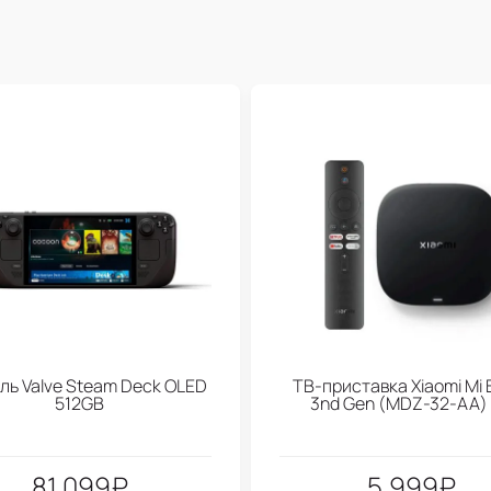
ль Valve Steam Deck OLED
ТВ-приставка Xiaomi Mi 
512GB
3nd Gen (МDZ-32-АА)
81.099
₽
5.999
₽