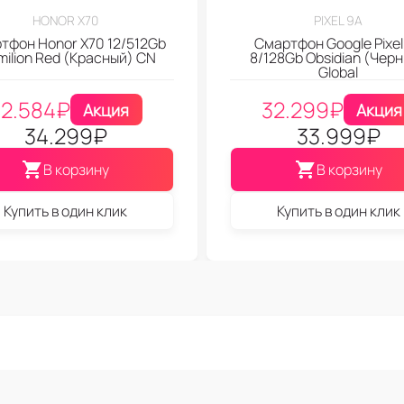
HONOR X70
PIXEL 9A
тфон Honor X70 12/512Gb
Смартфон Google Pixel
milion Red (Красный) CN
8/128Gb Obsidian (Чер
Global
32.584
₽
32.299
₽
Акция
Акция
34.299
₽
33.999
₽
В корзину
В корзину
Купить в один клик
Купить в один клик