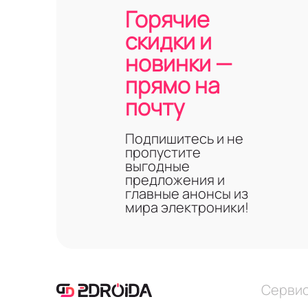
Горячие
скидки и
новинки —
прямо на
почту
Подпишитесь и не
пропустите
выгодные
предложения и
главные анонсы из
мира электроники!
Серви