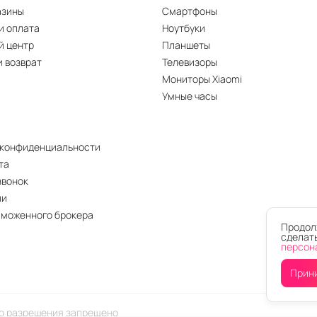
азины
Смартфоны
и оплата
Ноутбуки
й центр
Планшеты
и возврат
Телевизоры
Мониторы Xiaomi
Умные часы
 конфиденциальности
та
звонок
ии
аможенного брокера
Продолж
сделать
персон
Прин
го разрешения запрещено