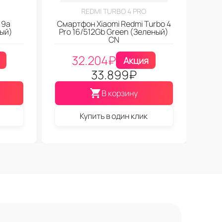
REDMI TURBO 4 PRO
 9a
Смартфон Xiaomi Redmi Turbo 4
ный)
Pro 16/512Gb Green (Зеленый)
CN
32.204
₽
Акция
33.899
₽
В корзину
Купить в один клик