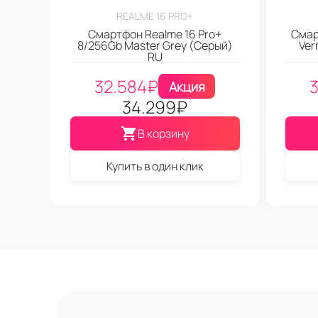
REALME 16 PRO+
Смартфон Realme 16 Pro+
Смар
8/256Gb Master Grey (Серый)
Ver
RU
32.584
₽
Акция
34.299
₽
В корзину
Купить в один клик