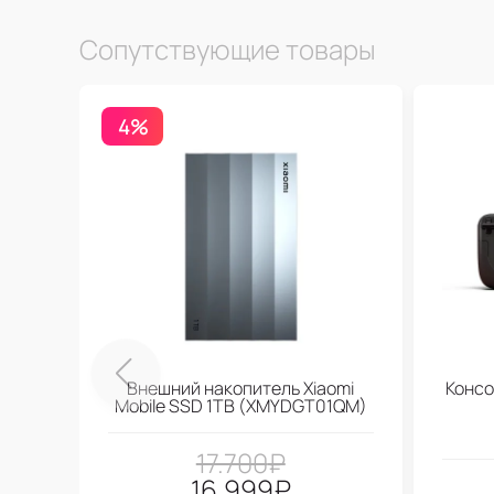
Сопутствующие товары
4%
Внешний накопитель Xiaomi
Консо
Mobile SSD 1TB (XMYDGT01QM)
17.700
₽
16.999
₽