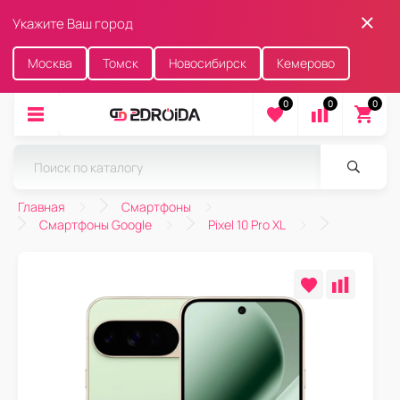
Укажите Ваш город
Москва
Томск
Новосибирск
Кемерово
0
0
0
Главная
Смартфоны
Смартфоны Google
Pixel 10 Pro XL