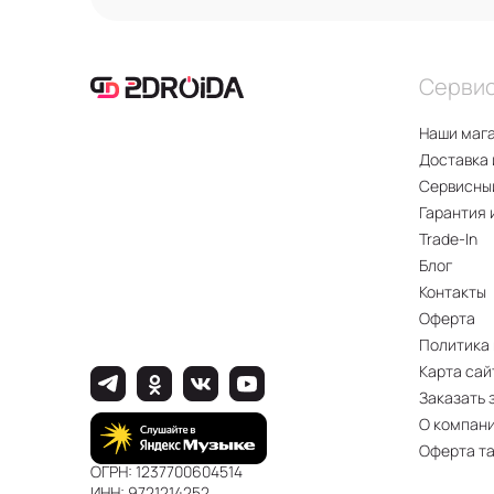
Серви
Наши маг
Доставка 
Сервисны
Гарантия 
Trade-In
Блог
Контакты
Оферта
Политика
Карта сай
Заказать 
О компан
Оферта т
ОГРН: 1237700604514
ИНН: 9721214252