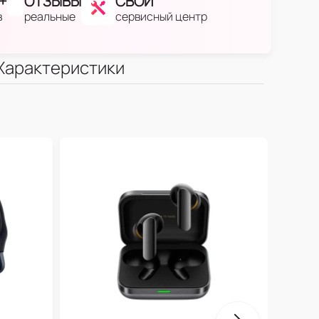
+
ОТЗЫВЫ
СВОЙ
в
реальные
сервисный центр
Характеристики
One