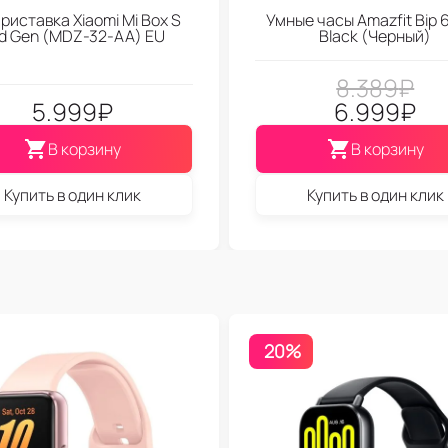
риставка Xiaomi Mi Box S
Умные часы Amazfit Bip 6
d Gen (МDZ-32-АА) EU
Black (Черный)
8.389
₽
5.999
₽
6.999
₽
В корзину
В корзину
Купить в один клик
Купить в один клик
20%