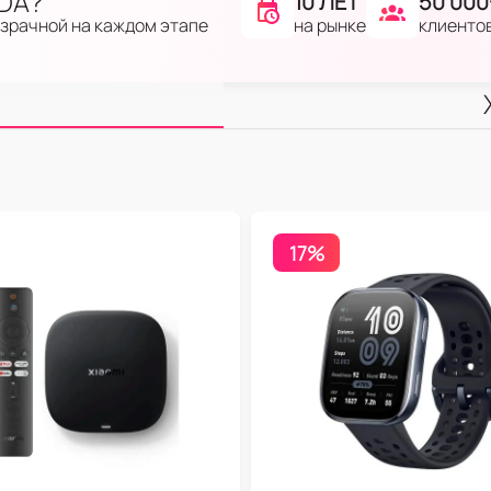
IDA?
10 ЛЕТ
50 000
на рынке
клиенто
озрачной на каждом этапе
17%