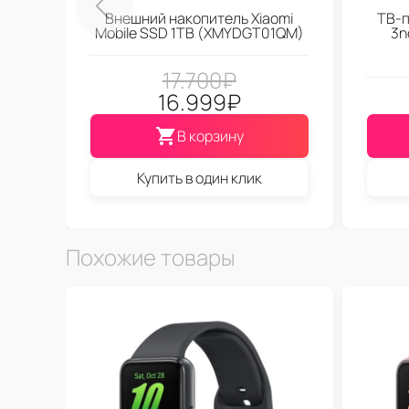
Внешний накопитель Xiaomi
ТВ-п
Mobile SSD 1TB (XMYDGT01QM)
3n
17.700
₽
16.999
₽
В корзину
Купить в один клик
Похожие товары