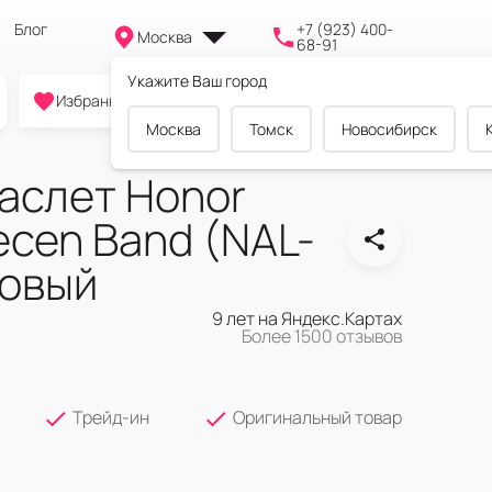
Блог
+7 (923) 400-
Москва
68-91
Укажите Ваш город
0
0
0
Избранное
Cравнение
Корзина
Москва
Томск
Новосибирск
аслет Honor
ecen Band (NAL-
овый
9 лет на Яндекс.Картах
Более 1500 отзывов
Трейд-ин
Оригинальный товар