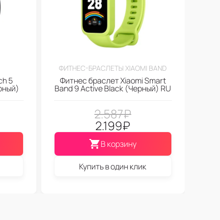
ФИТНЕС-БРАСЛЕТЫ XIAOMI BAND
ch 5
Фитнес браслет Xiaomi Smart
ерный)
Band 9 Active Black (Черный) RU
2.587
₽
2.199
₽
В корзину
Купить в один клик