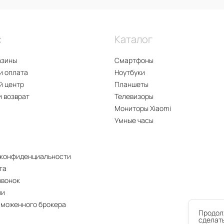
с
Каталог
азины
Смартфоны
и оплата
Ноутбуки
й центр
Планшеты
и возврат
Телевизоры
Мониторы Xiaomi
Умные часы
 конфиденциальности
та
звонок
ии
аможенного брокера
Продолж
сделать