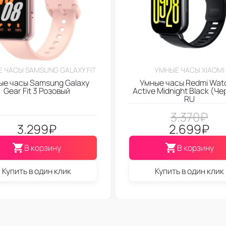
 ЧАСЫ SAMSUNG GALAXY FIT
УМНЫЕ ЧАСЫ XIAOMI
ые часы Samsung Galaxy
Умные часы Redmi Wat
Gear Fit 3 Розовый
Active Midnight Black (Ч
RU
3.370
₽
3.299
₽
2.699
₽
В корзину
В корзину
Купить в один клик
Купить в один клик