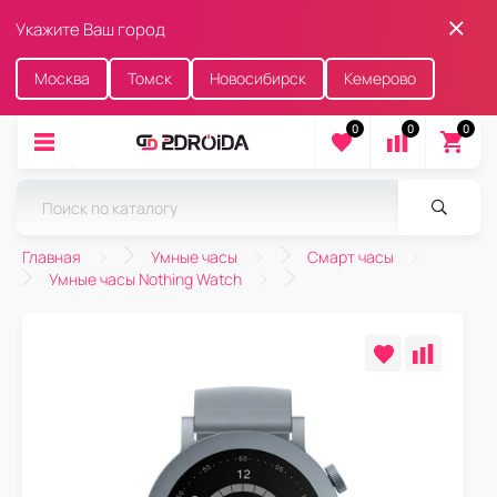
Укажите Ваш город
Москва
Томск
Новосибирск
Кемерово
0
0
0
Главная
Умные часы
Смарт часы
Умные часы Nothing Watch