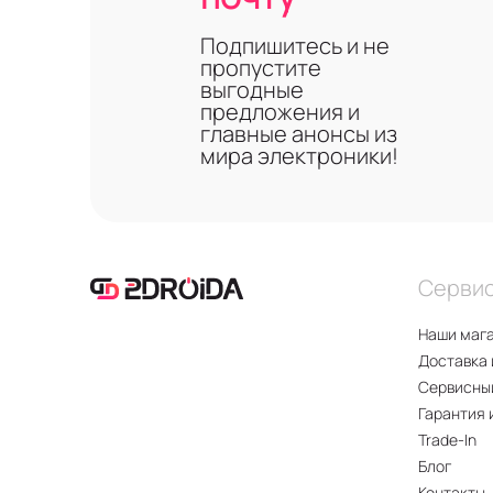
Подпишитесь и не
пропустите
выгодные
предложения и
главные анонсы из
мира электроники!
Серви
Наши маг
Доставка 
Сервисны
Гарантия 
Trade-In
Блог
Контакты