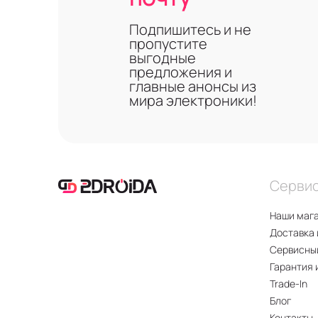
Подпишитесь и не
пропустите
выгодные
предложения и
главные анонсы из
мира электроники!
Серви
Наши маг
Доставка 
Сервисны
Гарантия 
Trade-In
Блог
Контакты