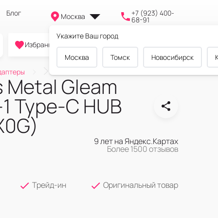
Блог
+7 (923) 400-
Москва
68-91
Укажите Ваш город
0
0
0
Избранное
Cравнение
Корзина
Москва
Томск
Новосибирск
даптеры
 Metal Gleam
n-1 Type-C HUB
X0G)
9 лет на Яндекс.Картах
Более 1500 отзывов
Трейд-ин
Оригинальный товар