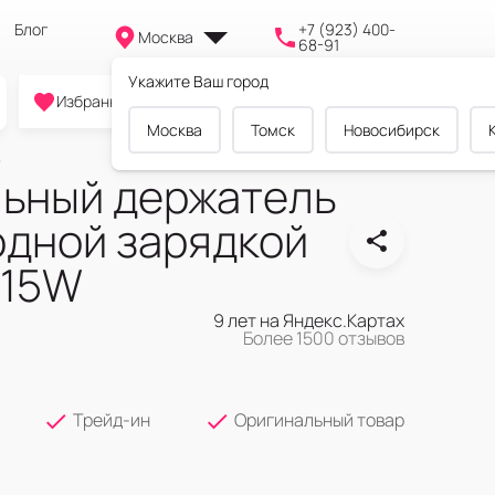
Блог
+7 (923) 400-
Москва
68-91
Укажите Ваш город
0
0
0
Избранное
Cравнение
Корзина
Москва
Томск
Новосибирск
ьный держатель
одной зарядкой
 15W
9 лет на Яндекс.Картах
Более 1500 отзывов
Трейд-ин
Оригинальный товар