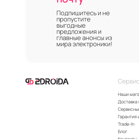
Подпишитесь и не
пропустите
выгодные
предложения и
главные анонсы из
мира электроники!
Серви
Наши маг
Доставка 
Сервисны
Гарантия 
Trade-In
Блог
Контакты