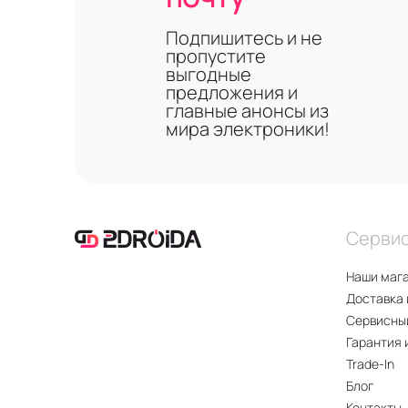
Подпишитесь и не
пропустите
выгодные
предложения и
главные анонсы из
мира электроники!
Серви
Наши маг
Доставка 
Сервисны
Гарантия 
Trade-In
Блог
Контакты