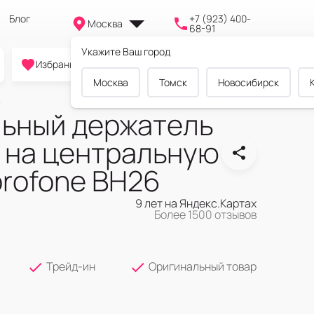
Блог
+7 (923) 400-
Москва
68-91
Укажите Ваш город
0
0
0
Избранное
Cравнение
Корзина
Москва
Томск
Новосибирск
ьный держатель
 на центральную
orofone BH26
9 лет на Яндекс.Картах
Более 1500 отзывов
Трейд-ин
Оригинальный товар