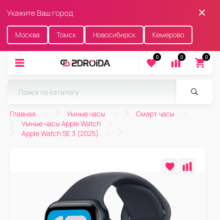
Укажите Ваш город
Москва
Томск
Новосибирск
Кемерово
0
0
0
Главная
Умные часы
Смарт часы
Умные часы Apple Watch
Apple Watch SE 3 (2025)