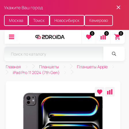
Укажите Ваш город
Москва
Томск
Новосибирск
Кемерово
0
0
0
Главная
Планшеты
Планшеты Apple
iPad Pro 11 2024 (7th Gen)