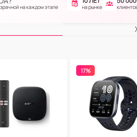
IDA?
10 ЛЕТ
50 000
на рынке
клиенто
озрачной на каждом этапе
17%