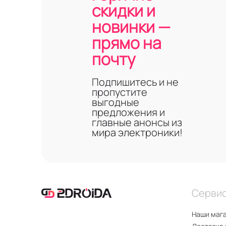
скидки и
новинки —
прямо на
почту
Подпишитесь и не
пропустите
выгодные
предложения и
главные анонсы из
мира электроники!
Серви
Наши маг