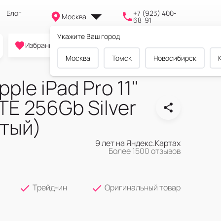
Блог
+7 (923) 400-
Москва
68-91
Укажите Ваш город
0
0
0
Избранное
Cравнение
Корзина
Москва
Томск
Новосибирск
ple iPad Pro 11"
TE 256Gb Silver
тый)
9 лет на Яндекс.Картах
Более 1500 отзывов
Трейд-ин
Оригинальный товар