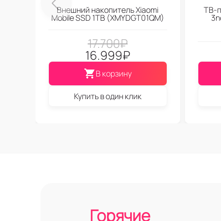
Внешний накопитель Xiaomi
ТВ-п
Mobile SSD 1TB (XMYDGT01QM)
3n
17.700
₽
16.999
₽
В корзину
Купить в один клик
Горячие