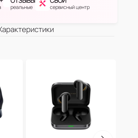
+
ОТЗЫВЫ
СВОЙ
в
реальные
сервисный центр
Характеристики
One