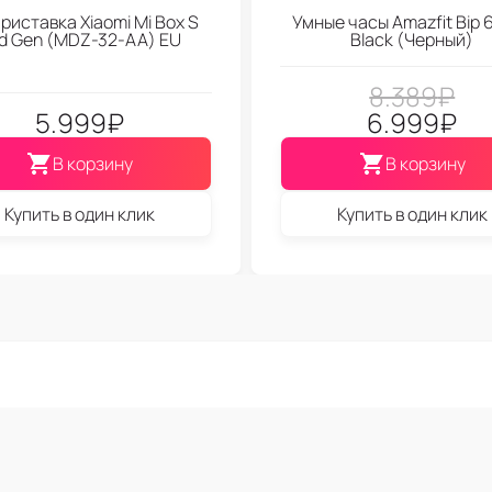
риставка Xiaomi Mi Box S
Умные часы Amazfit Bip 6
d Gen (МDZ-32-АА) EU
Black (Черный)
8.389
₽
5.999
₽
6.999
₽
В корзину
В корзину
Купить в один клик
Купить в один клик