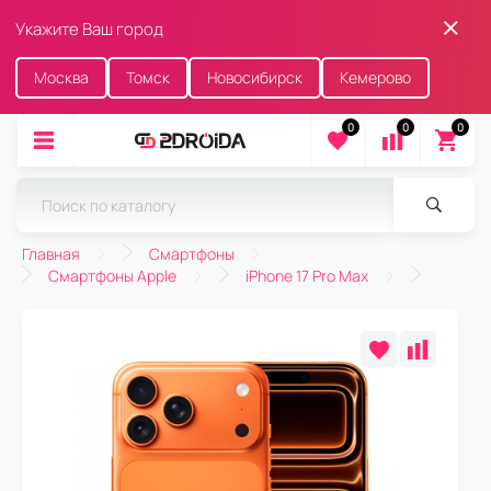
Укажите Ваш город
Москва
Томск
Новосибирск
Кемерово
0
0
0
Главная
Смартфоны
Смартфоны Apple
iPhone 17 Pro Max