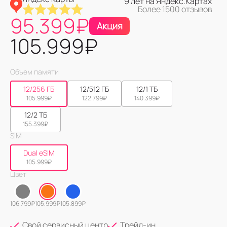
9 лет на Яндекс.Картах
Более 1500 отзывов
95.399
₽
Акция
105.999
₽
Объем памяти
12/256 ГБ
12/512 ГБ
12/1 ТБ
105.999
₽
122.799
₽
140.399
₽
12/2 ТБ
155.399
₽
SIM
Dual eSIM
105.999
₽
Цвет
106.799
₽
105.999
₽
105.899
₽
Свой сервисный центр
Трейд-ин