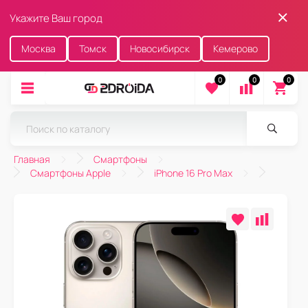
Укажите Ваш город
Москва
Томск
Новосибирск
Кемерово
0
0
0
Главная
Смартфоны
Смартфоны Apple
iPhone 16 Pro Max