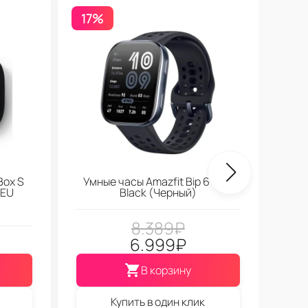
17%
Бесп
Box S
Умные часы Amazfit Bip 6 Soft
 EU
Black (Черный)
8.389
₽
6.999
₽
В корзину
Купить в один клик