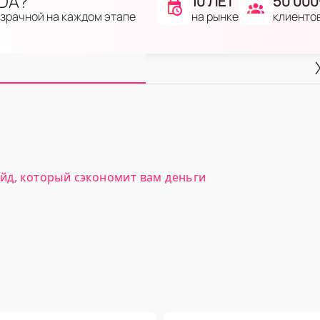
IDA?
10 ЛЕТ
50 000
на рынке
клиенто
озрачной на каждом этапе
йд, который сэкономит вам деньги