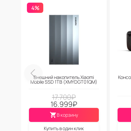
4%
Внешний накопитель Xiaomi
Консо
Mobile SSD 1TB (XMYDGT01QM)
17.700
₽
16.999
₽
В корзину
Купить в один клик