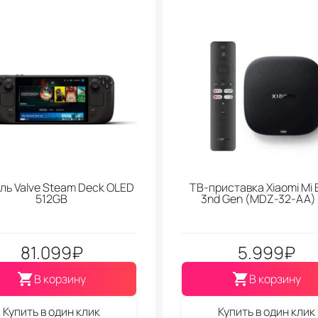
ль Valve Steam Deck OLED
ТВ-приставка Xiaomi Mi 
512GB
3nd Gen (МDZ-32-АА)
81.099
₽
5.999
₽
В корзину
В корзину
Купить в один клик
Купить в один клик