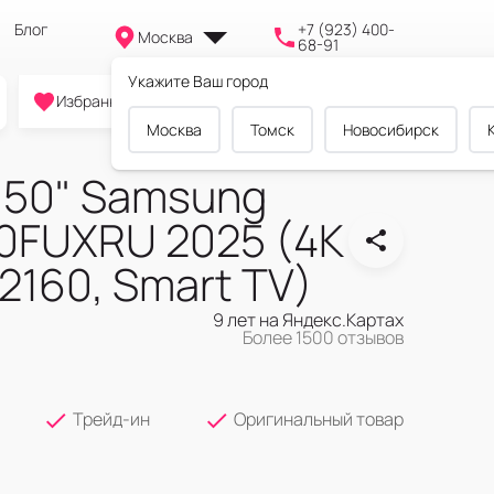
Блог
+7 (923) 400-
Москва
68-91
Укажите Ваш город
0
0
0
Избранное
Cравнение
Корзина
Москва
Томск
Новосибирск
 50" Samsung
FUXRU 2025 (4K
160, Smart TV)
9 лет на Яндекс.Картах
Более 1500 отзывов
Трейд-ин
Оригинальный товар