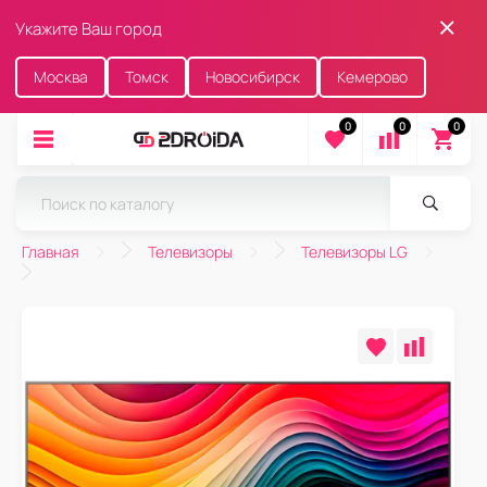
Укажите Ваш город
Москва
Томск
Новосибирск
Кемерово
0
0
0
Главная
Телевизоры
Телевизоры LG