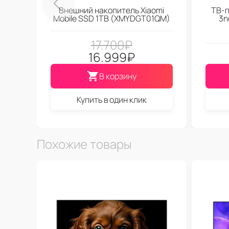
Внешний накопитель Xiaomi
ТВ-п
Mobile SSD 1TB (XMYDGT01QM)
3n
17.700
₽
16.999
₽
В корзину
Купить в один клик
Похожие товары