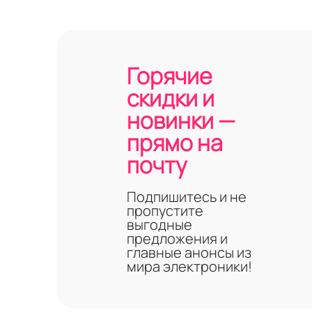
Горячие
скидки и
новинки —
прямо на
почту
Подпишитесь и не
пропустите
выгодные
предложения и
главные анонсы из
мира электроники!