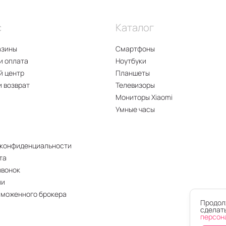
с
Каталог
азины
Смартфоны
и оплата
Ноутбуки
й центр
Планшеты
и возврат
Телевизоры
Мониторы Xiaomi
Умные часы
 конфиденциальности
та
звонок
ии
аможенного брокера
Продолж
сделать
персон