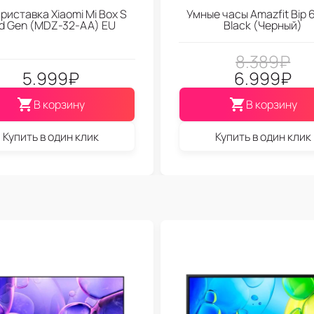
риставка Xiaomi Mi Box S
Умные часы Amazfit Bip 6
d Gen (МDZ-32-АА) EU
Black (Черный)
8.389
₽
5.999
₽
6.999
₽
В корзину
В корзину
Купить в один клик
Купить в один клик