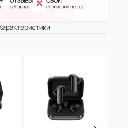
+
ОТЗЫВЫ
СВОЙ
в
реальные
сервисный центр
Характеристики
One