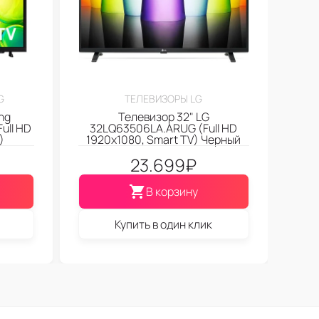
G
ТЕЛЕВИЗОРЫ LG
ng
Телевизор 32" LG
ull HD
32LQ63506LA.ARUG (Full HD
)
1920x1080, Smart TV) Черный
23.699
₽
В корзину
Купить в один клик