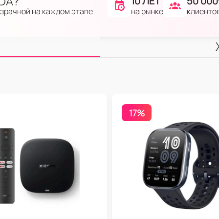
IDA?
10 ЛЕТ
50 000
на рынке
клиенто
озрачной на каждом этапе
17%