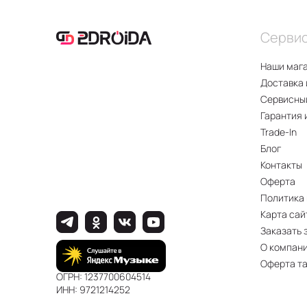
Серви
Наши маг
Доставка 
Сервисны
Гарантия 
Trade-In
Блог
Контакты
Оферта
Политика
Карта сай
Заказать 
О компан
Оферта т
ОГРН: 1237700604514
ИНН: 9721214252