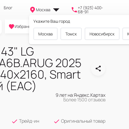
Блог
+7 (923) 400-
Москва
68-91
Укажите Ваш город
0
0
0
Избранное
Cравнение
Корзина
Москва
Томск
Новосибирск
43" LG
A6B.ARUG 2025
40x2160, Smart
й (EAC)
9 лет на Яндекс.Картах
Более 1500 отзывов
Трейд-ин
Оригинальный товар