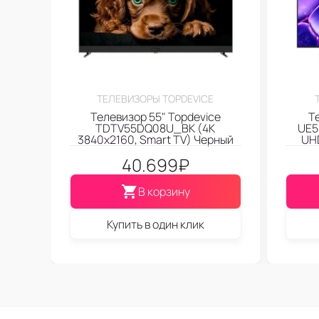
ТЕЛЕВИЗОРЫ TOPDEVICE
Телевизор 55" Topdevice
Т
TDTV55DQ08U_BK (4K
UE5
3840x2160, Smart TV) Черный
UHD
40.699
₽
В корзину
Купить в один клик