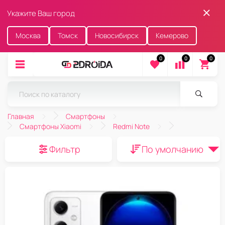
Укажите Ваш город
Москва
Томск
Новосибирск
Кемерово
0
0
0
Главная
Смартфоны
Смартфоны Xiaomi
Redmi Note
Фильтр
По умолчанию