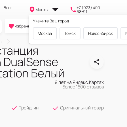
Блог
+7 (923) 400-
Москва
68-91
Укажите Ваш город
0
0
0
Избранное
Cравнение
Корзина
Москва
Томск
Новосибирск
станция
n DualSense
tation Белый
9 лет на Яндекс.Картах
Более 1500 отзывов
Трейд-ин
Оригинальный товар