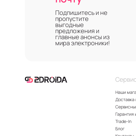
Подпишитесь и не
пропустите
выгодные
предложения и
главные анонсы из
мира электроники!
Серви
Наши маг
Доставка 
Сервисны
Гарантия 
Trade-In
Блог
Контакты