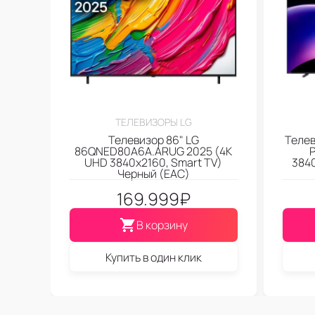
ТЕЛЕВИЗОРЫ LG
Телевизор 86" LG
Телев
86QNED80A6A.ARUG 2025 (4K
P
UHD 3840x2160, Smart TV)
3840
Черный (EAC)
169.999
₽
В корзину
Купить в один клик