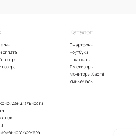
с
Каталог
азины
Смартфоны
и оплата
Ноутбуки
й центр
Планшеты
и возврат
Телевизоры
Мониторы Xiaomi
Умные часы
 конфиденциальности
та
звонок
ии
аможенного брокера