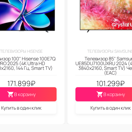
ТЕЛЕВИЗОРЫ HISENSE
ТЕЛЕВИЗОРЫ SAMSUN
изор 100" Hisense 100E7Q
Телевизор 85" Samsu
RO 2025 (4K Ultra HD
UE85DU7100UXRU 2024 (
x2160, 144 Гц, Smart TV)
3840x2160, Smart TV) Ч
(EAC)
171.899
₽
101.299
₽
В корзину
В корзину
Купить в один клик
Купить в один клик