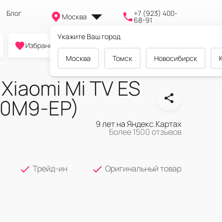
Блог
+7 (923) 400-
Москва
68-91
Укажите Ваш город
0
0
0
Избранное
Cравнение
Корзина
Москва
Томск
Новосибирск
Xiaomi Mi TV ES
90M9-EP)
9 лет на Яндекс.Картах
Более 1500 отзывов
Трейд-ин
Оригинальный товар