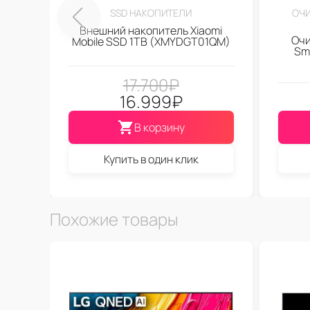
SSD НАКОПИТЕЛИ
ОЧИ
Внешний накопитель Xiaomi
Очи
Mobile SSD 1TB (XMYDGT01QM)
Sma
17.700
₽
16.999
₽
В корзину
Купить в один клик
Похожие товары