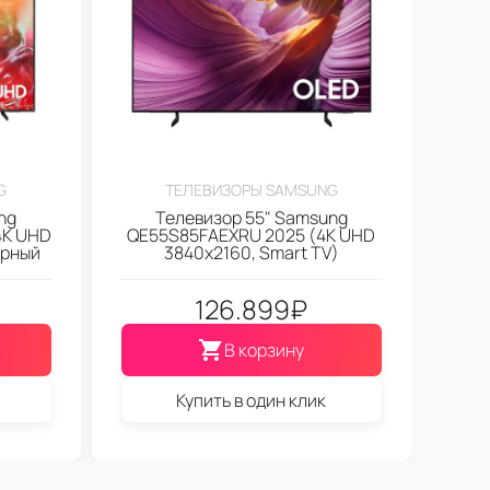
G
ТЕЛЕВИЗОРЫ SAMSUNG
ng
Телевизор 55" Samsung
4K UHD
QE55S85FAEXRU 2025 (4K UHD
ерный
3840x2160, Smart TV)
126.899
₽
В корзину
Купить в один клик