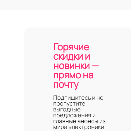
Горячие
скидки и
новинки —
прямо на
почту
Подпишитесь и не
пропустите
выгодные
предложения и
главные анонсы из
мира электроники!