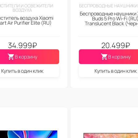
СТИТЕЛИ И ОСВЕЖИТЕЛИ
БЕСПРОВОДНЫЕ НАУШНИКИ 
ВОЗДУХА
Беспроводные наушники 
ститель воздуха Xiaomi
Buds 5 Pro Wi-Fi (RU
rt Air Purifier Elite (RU)
Translucent Black (Чер
34.999
₽
20.499
₽
В корзину
В корзину
Купить в один клик
Купить в один клик