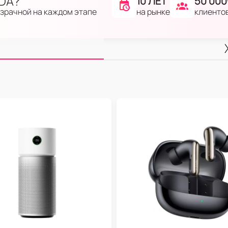
IDA?
10 ЛЕТ
50 000
на рынке
клиенто
озрачной на каждом этапе