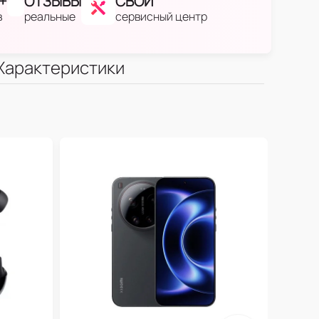
+
ОТЗЫВЫ
СВОЙ
в
реальные
сервисный центр
Характеристики
Пла
1