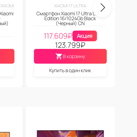
XIAOMI
XIAOMI 17 ULTRA
Xiaomi
Смартфон Xiaomi 17 Ultra Leica
)
Edition 16/1024Gb Black
ный)
(Черный) CN
117.609
₽
Акция
123.799
₽
В корзину
Купить в один клик