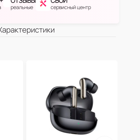
+
ОТЗЫВЫ
СВОЙ
в
реальные
сервисный центр
Характеристики
Пла
1