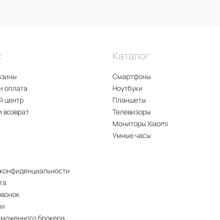
с
Каталог
азины
Смартфоны
и оплата
Ноутбуки
й центр
Планшеты
и возврат
Телевизоры
Мониторы Xiaomi
Умные часы
 конфиденциальности
та
звонок
ии
аможенного брокера