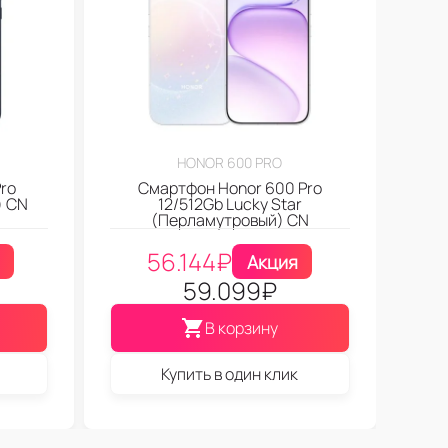
HONOR 600 PRO
ro
Смартфон Honor 600 Pro
) CN
12/512Gb Lucky Star
(Перламутровый) CN
56.144
₽
Акция
59.099
₽
В корзину
Купить в один клик