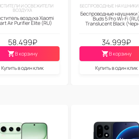
СТИТЕЛИ И ОСВЕЖИТЕЛИ
БЕСПРОВОДНЫЕ НАУШНИКИ 
ВОЗДУХА
Беспроводные наушники 
ститель воздуха Xiaomi
Buds 5 Pro Wi-Fi (RU
rt Air Purifier Elite (RU)
Translucent Black (Чер
58.499
₽
34.999
₽
В корзину
В корзину
Купить в один клик
Купить в один клик