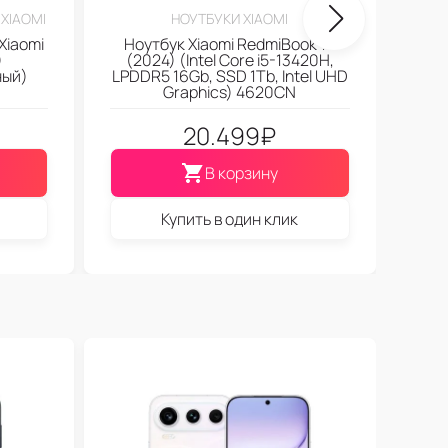
XIAOMI
НОУТБУКИ XIAOMI
Xiaomi
Ноутбук Xiaomi RedmiBook 14
)
(2024) (Intel Core i5-13420H,
ный)
LPDDR5 16Gb, SSD 1Tb, Intel UHD
Graphics) 4620CN
20.499
₽
В корзину
Купить в один клик