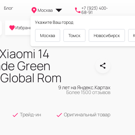
Блог
+7 (923) 400-
Москва
68-91
Укажите Ваш город
0
0
0
Избранное
Cравнение
Корзина
Москва
Томск
Новосибирск
Xiaomi 14
ade Green
Global Rom
9 лет на Яндекс.Картах
Более 1500 отзывов
Трейд-ин
Оригинальный товар