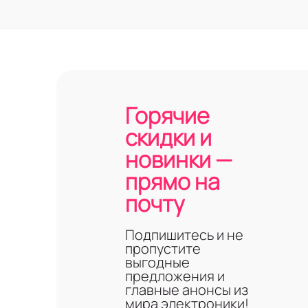
Горячие
скидки и
новинки —
прямо на
почту
Подпишитесь и не
пропустите
выгодные
предложения и
главные анонсы из
мира электроники!