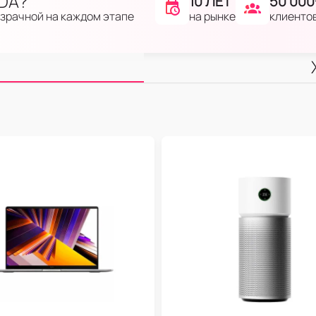
IDA?
10 ЛЕТ
50 000
на рынке
клиенто
озрачной на каждом этапе