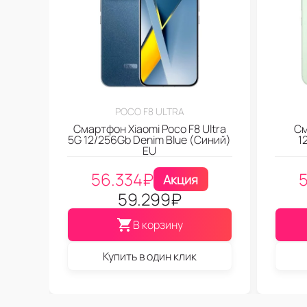
POCO F8 ULTRA
Смартфон Xiaomi Poco F8 Ultra
См
5G 12/256Gb Denim Blue (Синий)
1
EU
56.334
₽
Акция
59.299
₽
В корзину
Купить в один клик