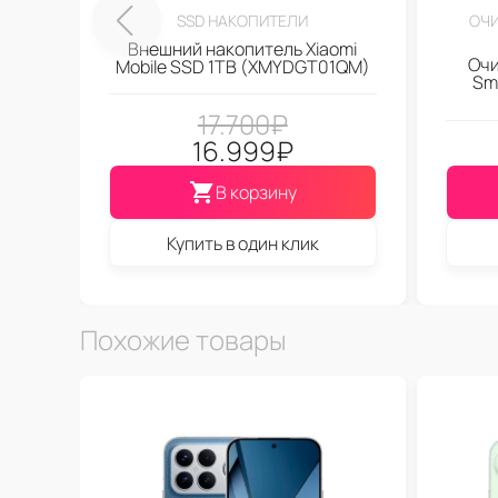
SSD НАКОПИТЕЛИ
ОЧИ
Внешний накопитель Xiaomi
Очи
Mobile SSD 1TB (XMYDGT01QM)
Sma
17.700
₽
16.999
₽
В корзину
Купить в один клик
Похожие товары