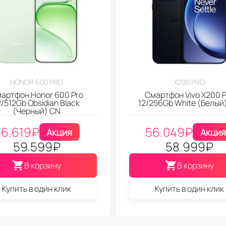
HONOR 600 PRO
X200 PRO
артфон Honor 600 Pro
Смартфон Vivo X200 P
2/512Gb Obsidian Black
12/256Gb White (Белый
(Черный) CN
56.619
₽
56.049
₽
Акция
Акция
59.599
₽
58.999
₽
В корзину
В корзину
Купить в один клик
Купить в один клик