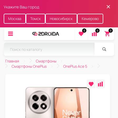
Укажите Ваш город
Москва
Томск
Новосибирск
Кемерово
0
0
0
Главная
Смартфоны
Смартфоны OnePlus
OnePlus Ace 5