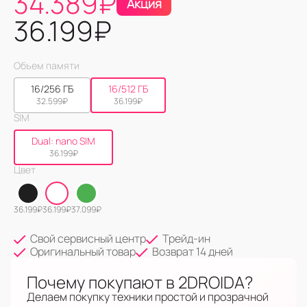
34.389
₽
Акция
36.199
₽
Объем памяти
16/256 ГБ
16/512 ГБ
32.599
₽
36.199
₽
SIM
Dual: nano SIM
36.199
₽
Цвет
36.199
₽
36.199
₽
37.099
₽
Свой сервисный центр
Трейд-ин
Оригинальный товар
Возврат 14 дней
Почему покупают в 2DROIDA?
Делаем покупку техники простой и прозрачной