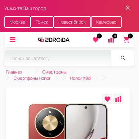
Укажите Ваш город
Москва
Томск
Новосибирск
Кемерово
0
0
0
Главная
Смартфоны
Смартфоны Honor
Honor X9d