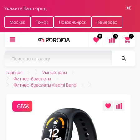
Укажите Ваш город
Москва
Томск
Новосибирск
Кемерово
0
0
0
Главная
Умные часы
Фитнес-браслеты
Фитнес-браслеты Xiaomi Band
65%