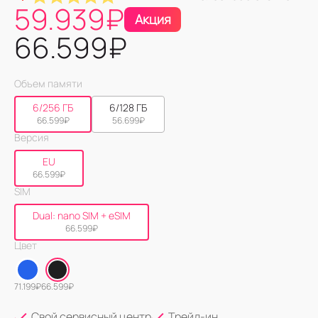
59.939
₽
Акция
66.599
₽
Объем памяти
6/256 ГБ
6/128 ГБ
66.599
₽
56.699
₽
Версия
EU
66.599
₽
SIM
Dual: nano SIM + eSIM
66.599
₽
Цвет
71.199
₽
66.599
₽
Свой сервисный центр
Трейд-ин