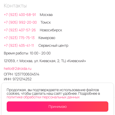
Контакты
+7 (923) 400-68-91
Москва
+7 (905) 992-20-00
Томск
+7 (923) 407-57-26
Новосибирск
+7 (923) 775-75-13
Кемерово
+7 (923) 405-41-11
Сервисный центр
Время работы: 10:00 - 20:00
121059, г. Москва, ул. Киевская, 2, ТЦ «Киевский»
hello@2droida.ru
ОГРН: 1237700604514
ИНН: 9721214252
Продолжая, вы подтверждаете использование файлов
cookies, чтобы сделать наш сайт удобнее. Подробнее в
политике обработки персональных данных
© 2026. Любое использование контента без письменного
Принимаю
Купить в один клик
В корзину
разрешения запрещено
Интернет-магазин электроники 2DROIDA