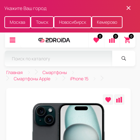
Укажите Ваш город
Москва
Томск
Новосибирск
Кемерово
0
0
0
Главная
Смартфоны
Смартфоны Apple
iPhone 15