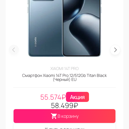
XIAOMI 14T PRO
Смартфон Xiaomi 14T Pro 12/512Gb Titan Black
(Черный) EU
55.574
₽
Акция
58.499
₽
В корзину