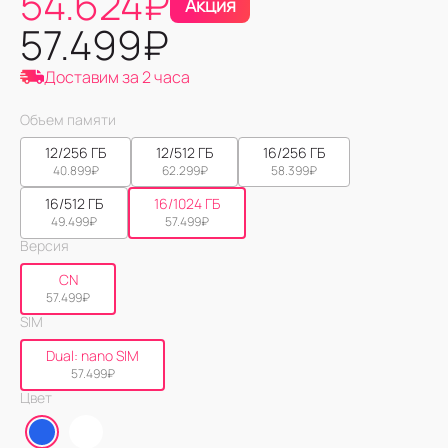
54.624
₽
Акция
57.499
₽
Доставим за 2 часа
Объем памяти
12/256 ГБ
12/512 ГБ
16/256 ГБ
40.899
₽
62.299
₽
58.399
₽
16/512 ГБ
16/1024 ГБ
49.499
₽
57.499
₽
Версия
CN
57.499
₽
SIM
Dual: nano SIM
57.499
₽
Цвет