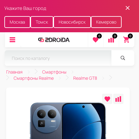
Укажите Ваш город
Москва
Томск
Новосибирск
Кемерово
0
0
0
Главная
Смартфоны
Смартфоны Realme
Realme GT8