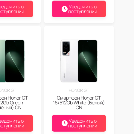
ведомить о
Уведомить о
оступлении
поступлении
ONOR GT
HONOR GT
он Honor GT
Смартфон Honor GT
12Gb Green
16/512Gb White (Белый)
леный) CN
CN
ведомить о
Уведомить о
оступлении
поступлении