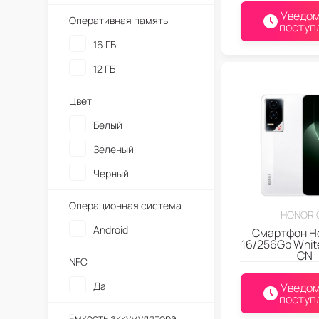
Уведом
Оперативная память
поступ
16 ГБ
12 ГБ
Цвет
Белый
Зеленый
Черный
Операционная система
HONOR 
Android
Смартфон H
16/256Gb Whit
CN
NFC
Да
Уведом
поступ
Емкость аккумулятора