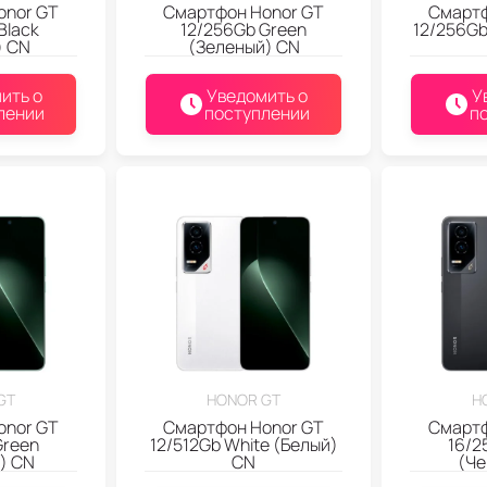
onor GT
Смартфон Honor GT
Смартф
Black
12/256Gb Green
12/256Gb
) CN
(Зеленый) CN
ить о
Уведомить о
У
лении
поступлении
п
GT
HONOR GT
H
onor GT
Смартфон Honor GT
Смартф
Green
12/512Gb White (Белый)
16/2
) CN
CN
(Че