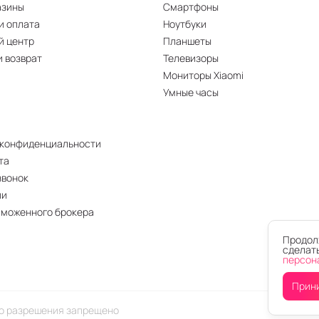
ью работы;
азины
Смартфоны
нкции адаптации энергопотребления;
и оплата
Ноутбуки
стью дисплея, в некоторых зонах доходящей до 4000 
й центр
Планшеты
смартфоне Honor GT
? На них с удовольствием
ответи
и возврат
Телевизоры
Мониторы Xiaomi
Умные часы
 конфиденциальности
та
звонок
ии
аможенного брокера
Продолж
сделать
персон
Прин
го разрешения запрещено