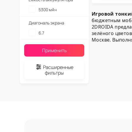
5300 мАч
Игровой тонки
бюджетным моби
Диагональ экрана
2DROIDA предла
6.7
зелёного цветов
Москве. Выполня
Применить
Наш ассо
Расширенные
Компания 2DROI
фильтры
из линейки GT
:
С операционн
интеллекта 
С оперативной
С 8-ми ядер
С сенсорным
С поддержкой
С аккумулят
С двумя SIM-