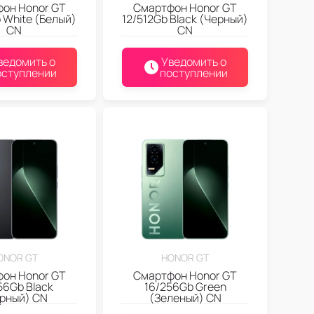
он Honor GT
Смартфон Honor GT
 White (Белый)
12/512Gb Black (Черный)
CN
CN
ведомить о
Уведомить о
оступлении
поступлении
ONOR GT
HONOR GT
он Honor GT
Смартфон Honor GT
56Gb Black
16/256Gb Green
рный) CN
(Зеленый) CN