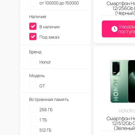
от 100000 до 150000
Смартфон H
12/256Gb 
(Черный
Наличие
Уведом
В наличии
поступ
Под заказ
Бренд
Honor
Модель
GT
Встроенная память
256 ГБ
HONOR 
Смартфон H
1 ТБ
12/512Gb 
(Зеленый
512 ГБ