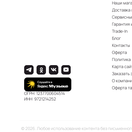
Стабильност
Наши маг
Наличием фу
Доставка 
Высокой ярко
Сервисны
Есть вопросы о
Гарантия 
Trade-In
Блог
Контакты
Оферта
Политика
Карта сай
Заказать 
О компан
Оферта т
ОГРН: 1237700604514
ИНН: 9721214252
© 2026. Любое использование контента без письменно