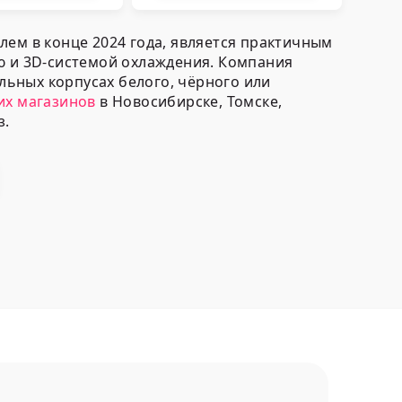
ем в конце 2024 года, является практичным
 и 3D-системой охлаждения. Компания
льных корпусах белого, чёрного или
их магазинов
в Новосибирске, Томске,
з.
ефоны популярного китайского бренда
Honor
й MagicOS 9 на базе искусственного
2 ГБ;
ческим ускорителем Adreno 750;