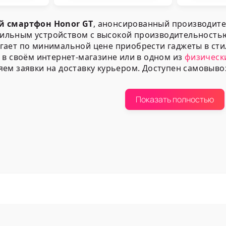
й смартфон Honor GT
, анонсированный производител
льным устройством с высокой производительностью
гает по минимальной цене приобрести гаджеты в сти
 в своём интернет-магазине или в одном из
физическ
ем заявки на доставку курьером. Доступен самовыво
ртимент
Показать полностью
DA предлагает купить оригинальные мобильные тел
ой системой Android 15 с быстрой, удобной оболочко
с впечатляющими возможностями;
 памятью 8, 12, 16 ГБ и со встроенной - 1 ТБ, 256 и 51
ным мощным процессором Snapdragon 8 Gen 3 с графи
 цветным экраном 6.7 дюймов по диагонали;
 стандартов связи от 2G до 5G;
орной литий-ионной батареей ёмкостью 5300 мАч;
картами nano (Dual nano SIM);