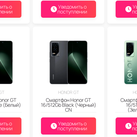
ить о
Уведомить о
У
лении
поступлении
п
GT
HONOR GT
H
onor GT
Смартфон Honor GT
Смартф
e (Белый)
16/512Gb Black (Черный)
16/5
CN
(Зе
ить о
Уведомить о
У
лении
поступлении
п