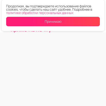
Продолжая, вы подтверждаете использование файлов
cookies, чтобы сделать наш сайт удобнее. Подробнее в
политике обработки персональных данных
Принимаю
Горячие скидки и новинки —
прямо на почту
Подпишитесь и не пропустите выгодные
предложения и главные анонсы из мира
электроники!
Подписаться