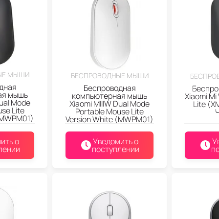
ЫЕ МЫШИ
БЕСПРОВОДНЫЕ МЫШИ
БЕСПРО
дная
Беспроводная
Беспро
ая мышь
компьютерная мышь
Xiaomi Mi
Dual Mode
Xiaomi MIIIW Dual Mode
Lite (
se Lite
Portable Mouse Lite
 (MWPM01)
Version White (MWPM01)
ить о
Уведомить о
У
лении
поступлении
п