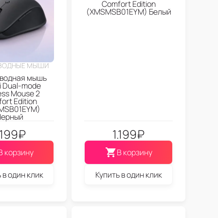
Comfort Edition
(XMSMSB01EYM) Белый
ВОДНЫЕ МЫШИ
водная мышь
i Dual-mode
ess Mouse 2
ort Edition
MSB01EYM)
Черный
.199
₽
1.199
₽
В корзину
В корзину
 в один клик
Купить в один клик