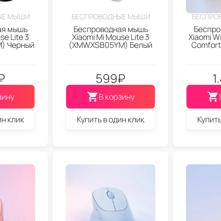
ЫЕ МЫШИ
БЕСПРОВОДНЫЕ МЫШИ
БЕСПРО
ая мышь
Беспроводная мышь
Беспро
se Lite 3
Xiaomi Mi Mouse Lite 3
Xiaomi W
) Черный
(XMWXSB05YM) Белый
Comfort
₽
599
₽
1
зину
В корзину
ин клик
Купить в один клик
Купить