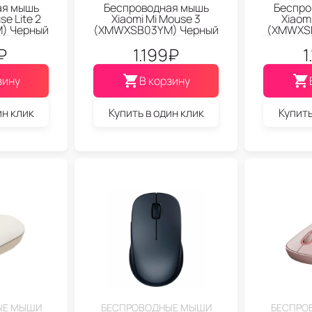
ая мышь
Беспроводная мышь
Беспро
se Lite 2
Xiaomi Mi Mouse 3
Xiaom
) Черный
(XMWXSB03YM) Черный
(XMWXS
₽
1.199
₽
1
зину
В корзину
ин клик
Купить в один клик
Купить
ЫЕ МЫШИ
БЕСПРОВОДНЫЕ МЫШИ
БЕСПРО