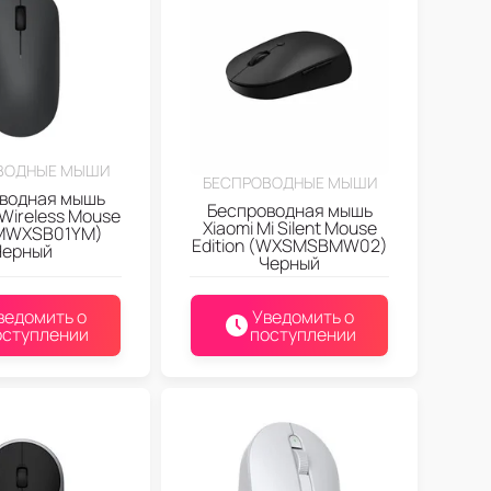
ВОДНЫЕ МЫШИ
БЕСПРОВОДНЫЕ МЫШИ
водная мышь
Беспроводная мышь
 Wireless Mouse
Xiaomi Mi Silent Mouse
XMWXSB01YM)
Edition (WXSMSBMW02)
Черный
Черный
ведомить о
Уведомить о
оступлении
поступлении