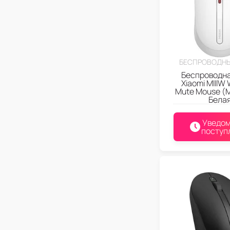
БЕСПРОВОДН
Беспроводн
Xiaomi MIIIW 
Mute Mouse 
Бела
Уведом
поступ