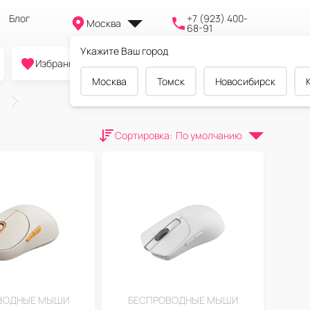
Блог
+7 (923) 400-
Москва
68-91
Укажите Ваш город
0
0
0
Избранное
Cравнение
Корзина
Москва
Томск
Новосибирск
Сортировка
:
По умолчанию
ВОДНЫЕ МЫШИ
БЕСПРОВОДНЫЕ МЫШИ