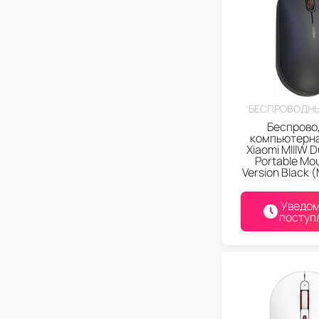
БЕСПРОВОДН
Беспрово
компьютерн
Xiaomi MIIIW 
Portable Mou
Version Black
Уведом
поступ