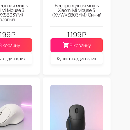
водная мышь
Беспроводная мышь
i Mi Mouse 3
Xiaomi Mi Mouse 3
XSB03YM)
(XMWXSB03YM) Синий
озовый
.199
₽
1.199
₽
В корзину
В корзину
 в один клик
Купить в один клик