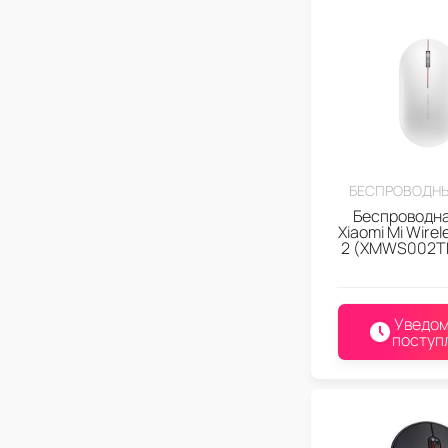
БЕСПРОВОДН
Беспроводн
Xiaomi Mi Wire
2 (XMWS002T
Уведом
поступ