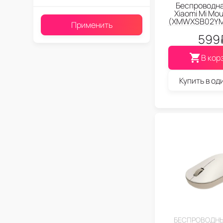
Беспроводн
Xiaomi Mi Mou
(XMWXSB02YM
Применить
599
В кор
Купить в од
БЕСПРОВОДН