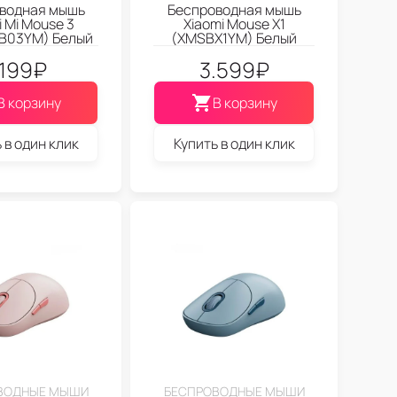
водная мышь
Беспроводная мышь
i Mi Mouse 3
Xiaomi Mouse X1
B03YM) Белый
(XMSBX1YM) Белый
.199
₽
3.599
₽
В корзину
В корзину
 в один клик
Купить в один клик
ВОДНЫЕ МЫШИ
БЕСПРОВОДНЫЕ МЫШИ