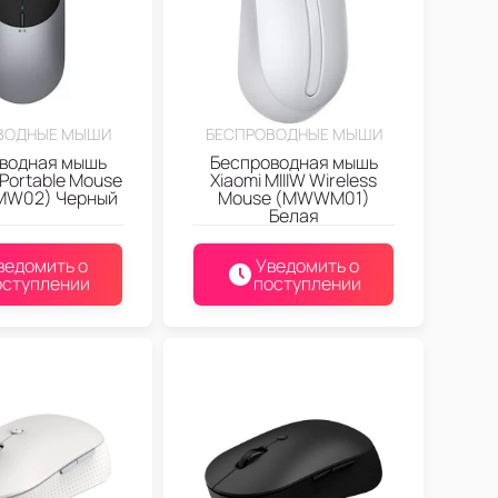
ВОДНЫЕ МЫШИ
БЕСПРОВОДНЫЕ МЫШИ
водная мышь
Беспроводная мышь
 Portable Mouse
Xiaomi MIIIW Wireless
MW02) Черный
Mouse (MWWM01)
Белая
ведомить о
Уведомить о
оступлении
поступлении