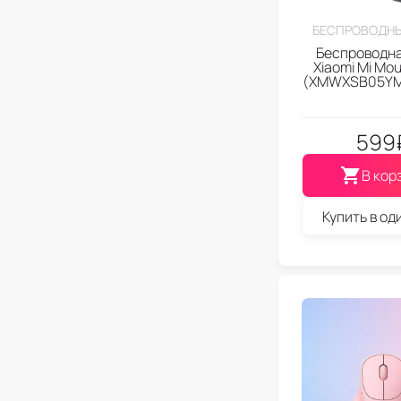
БЕСПРОВОДН
Беспроводн
Xiaomi Mi Mou
(XMWXSB05YM
599
В кор
Купить в од