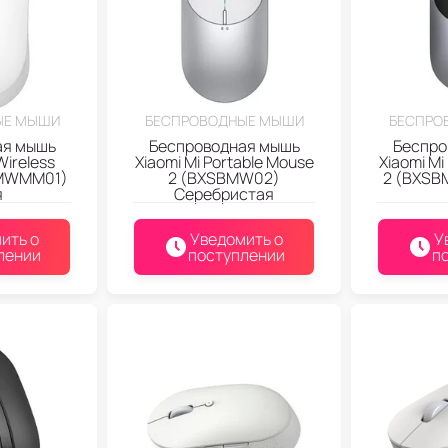
ЫЕ МЫШИ
БЕСПРОВОДНЫЕ МЫШИ
БЕСПРО
ая мышь
Беспроводная мышь
Беспро
Wireless
Xiaomi Mi Portable Mouse
Xiaomi Mi
(MWMM01)
2 (BXSBMW02)
2 (BXSB
я
Серебристая
ить о
Уведомить о
У
лении
поступлении
п