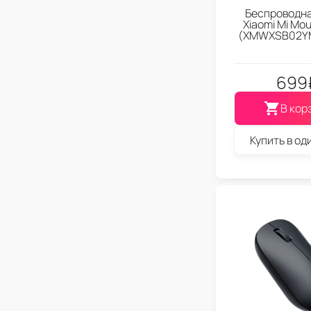
Беспроводн
Xiaomi Mi Mou
(XMWXSB02YM
699
В кор
Купить в од