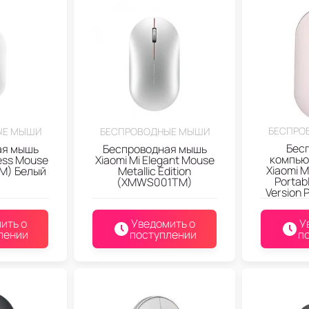
БЕСПРО
ЫЕ МЫШИ
БЕСПРОВОДНЫЕ МЫШИ
Бес
ая мышь
Беспроводная мышь
компью
less Mouse
Xiaomi Mi Elegant Mouse
Xiaomi M
M) Белый
Metallic Edition
Portab
(XMWS001TM)
Version
ить о
Уведомить о
У
лении
поступлении
п