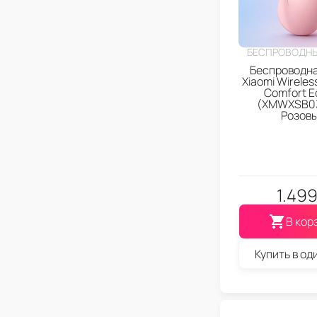
БЕСПРОВОДН
Беспроводн
Xiaomi Wireles
Comfort Ed
(XMWXSB0
Розов
1.49
В кор
Купить в од