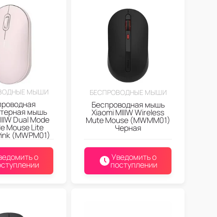
ВОДНЫЕ МЫШИ
БЕСПРОВОДНЫЕ МЫШИ
проводная
Беспроводная мышь
терная мышь
Xiaomi MIIIW Wireless
IIIW Dual Mode
Mute Mouse (MWMM01)
le Mouse Lite
Черная
 Pink (MWPM01)
ведомить о
Уведомить о
оступлении
поступлении