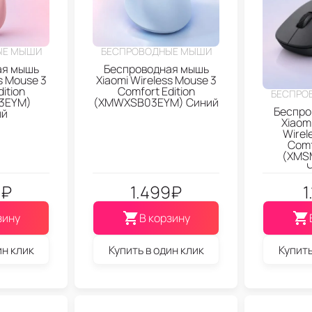
ЫЕ МЫШИ
БЕСПРОВОДНЫЕ МЫШИ
ая мышь
Беспроводная мышь
s Mouse 3
Xiaomi Wireless Mouse 3
ition
Comfort Edition
БЕСПРО
3EYM)
(XMWXSB03EYM) Синий
Беспро
ый
Xiaom
Wirel
Comf
(XMS
9
₽
1.499
₽
1
зину
В корзину
ин клик
Купить в один клик
Купить