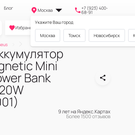
Блог
+7 (923) 400-
Москва
68-91
Укажите Ваш город
0
0
0
Избранное
Cравнение
Корзина
Москва
Томск
Новосибирск
seus
ккумулятор
netic Mini
ower Bank
 20W
01)
9 лет на Яндекс.Картах
Более 1500 отзывов