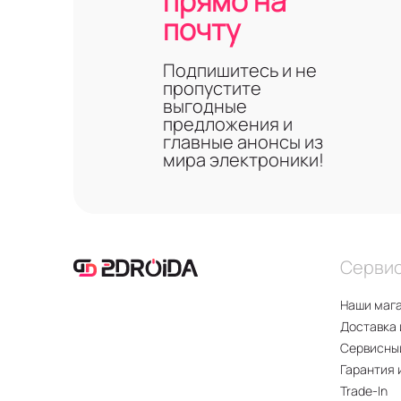
прямо на
почту
Подпишитесь и не
пропустите
выгодные
предложения и
главные анонсы из
мира электроники!
Серви
Наши маг
Доставка 
Сервисны
Гарантия 
Trade-In