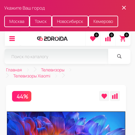
Укажите Ваш город
Москва
Томск
Новосибирск
Кемерово
0
0
0
Главная
Телевизоры
Телевизоры Xiaomi
44%