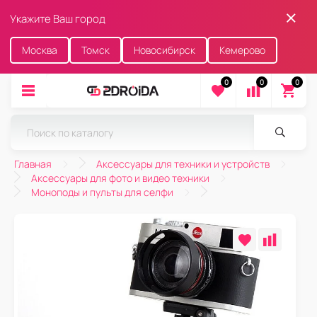
Укажите Ваш город
Москва
Томск
Новосибирск
Кемерово
0
0
0
Главная
Аксессуары для техники и устройств
Аксессуары для фото и видео техники
Моноподы и пульты для селфи