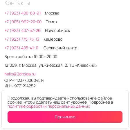
Контакты
+7 (923) 400-68-91
Москва
+7 (905) 992-20-00
Томск
+7 (923) 407-57-26
Новосибирск
+7 (923) 775-75-13
Кемерово
+7 (923) 405-41-11
Сервисный центр
Время работы: 10:00 - 20:00
121059, г. Москва, ул. Киевская, 2, ТЦ «Киевский»
hello@2droida.ru
ОГРН: 1237700604514
ИНН: 9721214252
Продолжая, вы подтверждаете использование файлов
cookies, чтобы сделать наш сайт удобнее. Подробнее в
политике обработки персональных данных
© 2026. Любое использование контента без письменного
Принимаю
Купить в один клик
В корзину
разрешения запрещено
Интернет-магазин электроники 2DROIDA