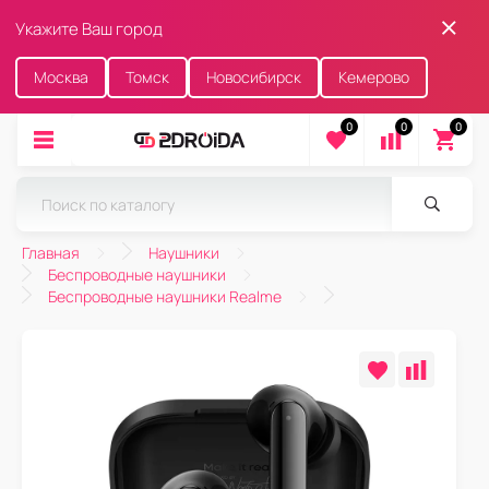
Укажите Ваш город
Москва
Томск
Новосибирск
Кемерово
0
0
0
Главная
Наушники
Беспроводные наушники
Беспроводные наушники Realme