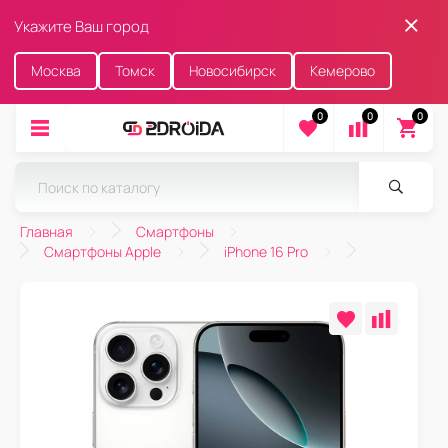
Укажите Ваш город
Москва
Томск
Новосибирск
Кемерово
0
0
0
Главная
Смартфоны
Смартфоны Apple
iPhone 16 Pro