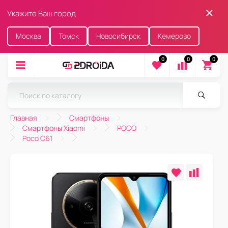
Укажите Ваш город
Москва
Томск
Новосибирск
Кемерово
0
0
0
Главная
Смартфоны
Смартфоны Xiaomi
POCO
Poco C61