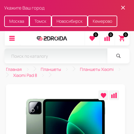
Укажите Ваш город
Москва
Томск
Новосибирск
Кемерово
0
0
0
Главная
Планшеты
Планшеты Xiaomi
Xiaomi Pad 8