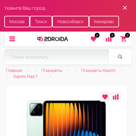
Укажите Ваш город
Москва
Томск
Новосибирск
Кемерово
0
0
0
Главная
Планшеты
Планшеты Xiaomi
Xiaomi Pad 7