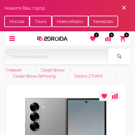
Укажите Ваш город
Москва
Томск
Новосибирск
Кемерово
0
0
0
Главная
Смартфоны
Смартфоны Samsung
Galaxy Z Fold 6