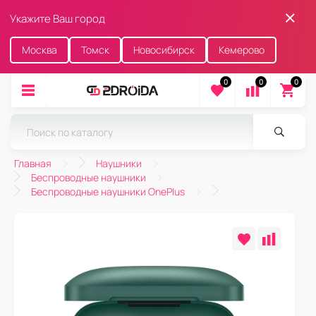
Укажите Ваш город
Москва
Томск
Новосибирск
Кемерово
0
0
0
Главная
Наушники
Беспроводные наушники
Беспроводные наушники OnePlus